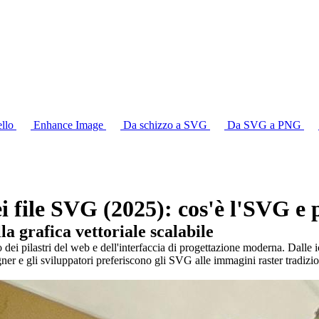
ello
Enhance Image
Da schizzo a SVG
Da SVG a PNG
ei file SVG (2025): cos'è l'SVG e
a grafica vettoriale scalabile
i pilastri del web e dell'interfaccia di progettazione moderna. Dalle ic
ner e gli sviluppatori preferiscono gli SVG alle immagini raster trad