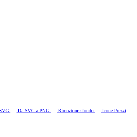
a SVG
Da SVG a PNG
Rimozione sfondo
Icone
Prezzi