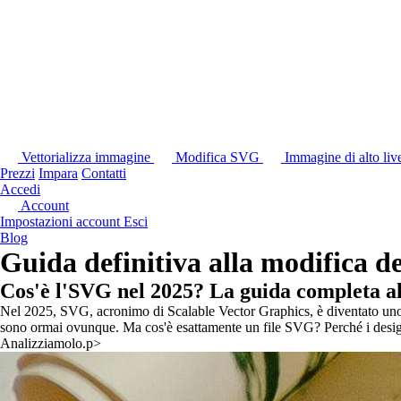
Vettorializza immagine
Modifica SVG
Immagine di alto liv
Prezzi
Impara
Contatti
Accedi
Account
Impostazioni account
Esci
Blog
Guida definitiva alla modifica d
Cos'è l'SVG nel 2025? La guida completa all
Nel 2025, SVG, acronimo di Scalable Vector Graphics, è diventato uno de
sono ormai ovunque. Ma cos'è esattamente un file SVG? Perché i desig
Analizziamolo.p>