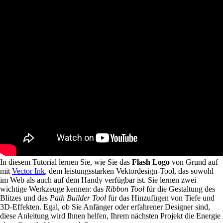
In diesem Tutorial lernen Sie, wie Sie das
Flash Logo
von Grund auf
mit
Vector Ink
, dem leistungsstarken Vektordesign-Tool, das sowohl
im Web als auch auf dem Handy verfügbar ist. Sie lernen zwei
wichtige Werkzeuge kennen: das
Ribbon Tool
für die Gestaltung des
Blitzes und das
Path Builder Tool
für das Hinzufügen von Tiefe und
3D-Effekten. Egal, ob Sie Anfänger oder erfahrener Designer sind,
diese Anleitung wird Ihnen helfen, Ihrem nächsten Projekt die Energie