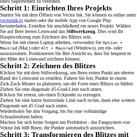
eines Superhelden zu verleihen.
Schritt 1: Einrichten Ihres Projekts
Starten Sie mit dem Öffnen von Vector Ink. Sie können es online unter
vectorink.io
starten oder die mobile App von Google Play
herunterladen. Erstellen Sie anschließend ein neues Projekt. Wählen
Sie auf Ihrer leeren Leinwand das
Stiftwerkzeug
. Dies wird Ihr
Hauptwerkzeug zum Zeichnen des Blitzes sein.
Wenn Sie mit einem Laptop arbeiten, verwenden Sie
Option +
(Mac) oder
(Windows), um ein- oder
Mausrad
Alt + Mausrad
auszuzoomen. Positionieren Sie Ihre Ansicht so, dass Sie bequem in
der Mitte der Leinwand zeichnen können.
Schritt 2: Zeichnen des Blitzes
Klicken Sie mit dem Stiftwerkzeug, um Ihren ersten Punkt am oberen
Rand der Leinwand zu erstellen. Fahren Sie fort, Punkte in einem
Zick-Zack-Muster zu platzieren, um die Form eines Blitzes zu bilden:
Ziehen Sie eine diagonale 45-Grad-Linie nach unten.
Klicken Sie erneut, um einen Eckpunkt zu erzeugen.
Ziehen Sie eine kurze horizontale Linie nach rechts, dann eine weitere
Diagonale um 45 Grad nach unten.
Wiederholen Sie den Vorgang, bis Sie eine vollständige
Schraubenform haben.
Machen Sie sich keine Sorgen um Perfektion - das Fangsystem von
Vektor Ink hilft Ihnen, die Punkte automatisch auszurichten.
Schritt 3: Transformieren des Blitzes mit