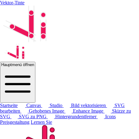
Vektor-Tinte
Hauptmenü öffnen
Startseite
Canvas
Studio
Bild vektorisieren
SVG
bearbeiten
Gehobenes Image
Enhance Image
Skizze zu
SVG
SVG zu PNG
Hintergrundentferner
Icons
Preisgestaltung
Lernen Sie