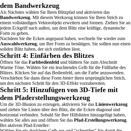
dem Bandwerkzeug
Als Nächstes wählen Sie Ihren Blitzpfad und aktivieren das
Bandwerkzeug
. Mit diesem Werkzeug können Sie Ihren Strich zu
einem vollständigen Vektorobjekt erweitern und formen. Ziehen Sie an
jedem Eckgriff nach außen, um dem Blitz eine kräftige, dynamische
Form zu geben.
Nachdem Sie die Ecken angepasst haben, wechseln Sie wieder zum
Auswahlwerkzeug
, um Ihre Form zu bestätigen. Sie sollten nun einen
soliden Blitz haben, der sich einfärben lässt.
Schritt 4: Einfärben des Blitzes
Öffnen Sie das
Farbbedienfeld
und blättern Sie zum Abschnitt
Warme Töne. Wählen Sie ein leuchtendes Gelb für die Füllfarbe des
Blitzes. Klicken Sie auf das Bedienfeld, um die Farbe anzuwenden.
Verschieben Sie dann diese Form
hinter
ihren ursprünglichen Strich,
um den nächsten Schritt für den 3D-Effekt vorzubereiten.
Schritt 5: Hinzufügen von 3D-Tiefe mit
dem Pfaderstellungswerkzeug
Um die 3D-Illusion zu erzeugen, aktivieren Sie das
Linienwerkzeug
und ziehen Sie Linien über den Blitz, die die Ecken diagonal und
horizontal verbinden. Sobald Sie Ihre Hilfslinien hinzugefügt haben,
wählen Sie alles aus und öffnen Sie das
Pfad-Erstellungswerkzeug
.
Bei aktivem Pfad-Ersteller:
Wählen Sie ein dunkleres Gelb aus und "schneiden" Sie damit die