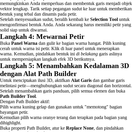
memungkinkan Anda memperluas dan membentuk garis menjadi objek
vektor lengkap. Tarik setiap pegangan sudut ke luar untuk memberikan
bentuk yang tebal dan dinamis pada petir.
Setelah menyesuaikan sudut, beralih kembali ke
Selection Tool
untuk
mengonfirmasi bentuk Anda. Anda sekarang harus memiliki petir yang
solid siap untuk diwarnai.
Langkah 4: Mewarnai Petir
Buka
Panel Warna
dan gulir ke bagian warna hangat. Pilih kuning
cerah untuk warna isi petir. Klik di luar panel untuk menerapkan
warna. Kemudian, pindahkan bentuk ini
di belakang
garis aslinya
untuk mempersiapkan langkah efek 3D berikutnya.
Langkah 5: Menambahkan Kedalaman 3D
dengan Alat Path Builder
Untuk menciptakan ilusi 3D, aktifkan
Alat Garis
dan gambar garis
melintasi petir—menghubungkan sudut secara diagonal dan horizontal.
Setelah menambahkan garis panduan, pilih semua elemen dan buka
Path Builder Tool
.
Dengan Path Builder aktif:
Pilih warna kuning gelap dan gunakan untuk "memotong" bagian
bayangan petir.
Kemudian pilih warna oranye terang dan terapkan pada bagian yang
dihighlight.
Buka properti Path Builder, atur ke
Replace None
, dan pindahkan