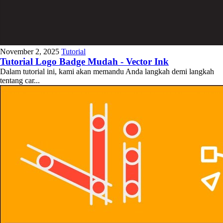
November 2, 2025
Tutorial
Tutorial Logo Badge Mudah - Vector Ink
Dalam tutorial ini, kami akan memandu Anda langkah demi langkah
tentang car...