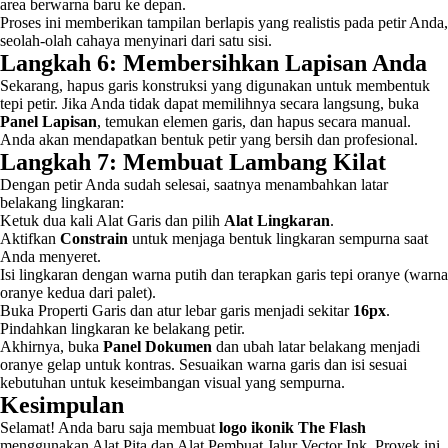
area berwarna baru ke depan.
Proses ini memberikan tampilan berlapis yang realistis pada petir Anda,
seolah-olah cahaya menyinari dari satu sisi.
Langkah 6: Membersihkan Lapisan Anda
Sekarang, hapus garis konstruksi yang digunakan untuk membentuk
tepi petir. Jika Anda tidak dapat memilihnya secara langsung, buka
Panel Lapisan
, temukan elemen garis, dan hapus secara manual.
Anda akan mendapatkan bentuk petir yang bersih dan profesional.
Langkah 7: Membuat Lambang Kilat
Dengan petir Anda sudah selesai, saatnya menambahkan latar
belakang lingkaran:
Ketuk dua kali Alat Garis dan pilih
Alat Lingkaran
.
Aktifkan
Constrain
untuk menjaga bentuk lingkaran sempurna saat
Anda menyeret.
Isi lingkaran dengan warna putih dan terapkan garis tepi oranye (warna
oranye kedua dari palet).
Buka Properti Garis dan atur lebar garis menjadi sekitar
16px
.
Pindahkan lingkaran ke belakang petir.
Akhirnya, buka
Panel Dokumen
dan ubah latar belakang menjadi
oranye gelap untuk kontras. Sesuaikan warna garis dan isi sesuai
kebutuhan untuk keseimbangan visual yang sempurna.
Kesimpulan
Selamat! Anda baru saja membuat
logo ikonik The Flash
menggunakan Alat Pita dan Alat Pembuat Jalur Vector Ink. Proyek ini