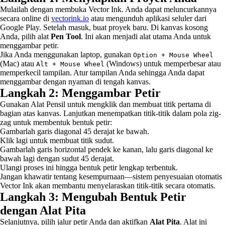
Mulailah dengan membuka Vector Ink. Anda dapat meluncurkannya
secara online di
vectorink.io
atau mengunduh aplikasi seluler dari
Google Play. Setelah masuk, buat proyek baru. Di kanvas kosong
Anda, pilih alat
Pen Tool
. Ini akan menjadi alat utama Anda untuk
menggambar petir.
Jika Anda menggunakan laptop, gunakan
Option + Mouse Wheel
(Mac) atau
(Windows) untuk memperbesar atau
Alt + Mouse Wheel
memperkecil tampilan. Atur tampilan Anda sehingga Anda dapat
menggambar dengan nyaman di tengah kanvas.
Langkah 2: Menggambar Petir
Gunakan Alat Pensil untuk mengklik dan membuat titik pertama di
bagian atas kanvas. Lanjutkan menempatkan titik-titik dalam pola zig-
zag untuk membentuk bentuk petir:
Gambarlah garis diagonal 45 derajat ke bawah.
Klik lagi untuk membuat titik sudut.
Gambarlah garis horizontal pendek ke kanan, lalu garis diagonal ke
bawah lagi dengan sudut 45 derajat.
Ulangi proses ini hingga bentuk petir lengkap terbentuk.
Jangan khawatir tentang kesempurnaan—sistem penyesuaian otomatis
Vector Ink akan membantu menyelaraskan titik-titik secara otomatis.
Langkah 3: Mengubah Bentuk Petir
dengan Alat Pita
Selanjutnya, pilih jalur petir Anda dan aktifkan
Alat Pita
. Alat ini