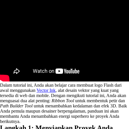
Dalam tutorial ini, Anda akan belajar cara membuat logo Flash dari
awal menggunakan
Vector Ink
, alat desain vektor yang kuat yang
tersedia di web dan mobile. Dengan mengikuti tutorial ini, Anda akan
menguasai dua alat penting:
Ribbon Tool
untuk membentuk petir dan
Path Builder Tool
untuk menambahkan kedalaman dan efek 3D. Baik
Anda pemula maupun desainer berpengalaman, panduan ini akan
membantu Anda menambahkan energi superhero ke proyek Anda
berikutnya.
Langkah 1: Menyiapkan Proyek Anda